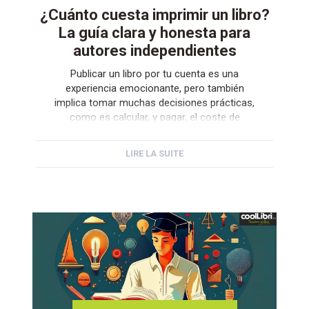
¿Cuánto cuesta imprimir un libro?
La guía clara y honesta para
autores independientes
Publicar un libro por tu cuenta es una
experiencia emocionante, pero también
implica tomar muchas decisiones prácticas,
como es calcular, y pagar, el coste de
impresión de ese libro. Saber con precisión el
precio de cada ejemplar te permitirá planificar
LIRE LA SUITE
tu inversión, fijar un precio de venta realista y,
sobre todo, evitar sorpresas de última […]