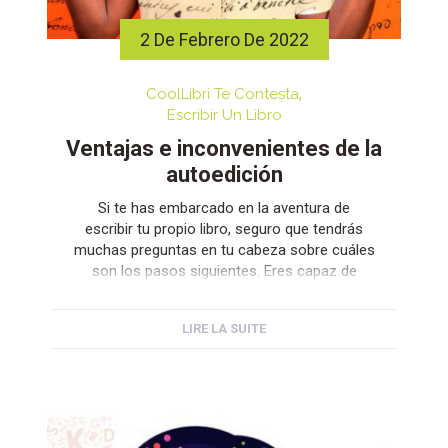
2 De Febrero De 2022
CoolLibri Te Contesta
Escribir Un Libro
Ventajas e inconvenientes de la
autoedición
Si te has embarcado en la aventura de
escribir tu propio libro, seguro que tendrás
muchas preguntas en tu cabeza sobre cuáles
son los pasos siguientes. Eres capaz de
generar un texto con la idea que tanto tenías
en la cabeza pero, a la hora de sacar el libro a
LIRE LA SUITE
la luz, te puedes llegar […]