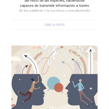
del resto de las especies, haciéndose
capaces de transmitir información a través
de las palabras y la escritura y prevaleciendo
nuestra memoria de generación en
generación. Sin embargo, a lo largo de la
LIRE LA SUITE
historia, los usos del lenguaje no […]