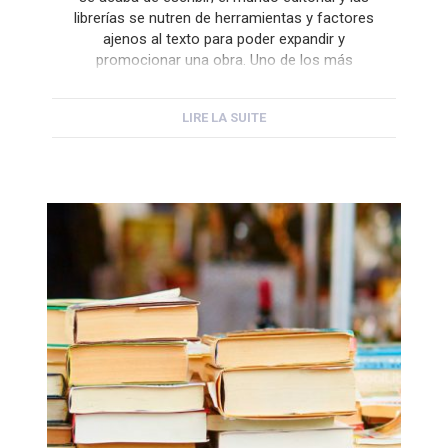
librerías se nutren de herramientas y factores
ajenos al texto para poder expandir y
promocionar una obra. Uno de los más
efectivos es diseñar e imprimir un
marcapáginas. Estas sencillas solapas
LIRE LA SUITE
pueden ser una perfecta toma de […]