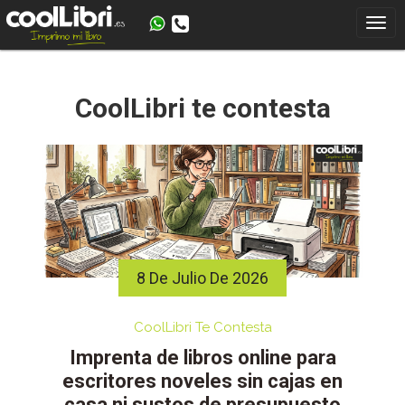
Skip
to
content
CoolLibri te contesta
8 De Julio De 2026
CoolLibri Te Contesta
Imprenta de libros online para
escritores noveles sin cajas en
casa ni sustos de presupuesto