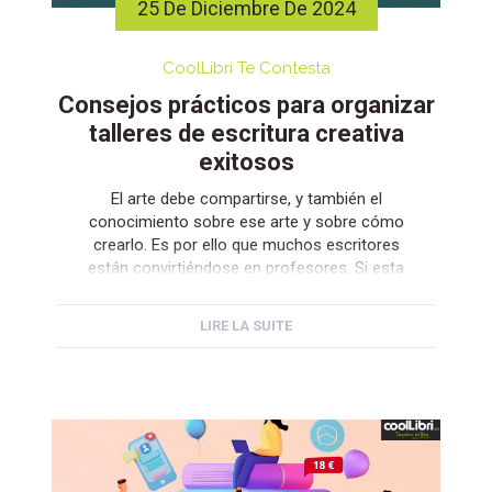
25 De Diciembre De 2024
CoolLibri Te Contesta
Consejos prácticos para organizar
talleres de escritura creativa
exitosos
El arte debe compartirse, y también el
conocimiento sobre ese arte y sobre cómo
crearlo. Es por ello que muchos escritores
están convirtiéndose en profesores. Si esta
idea lleva tiempo rondando tu cabeza, hoy
compartimos consejos para organizar
LIRE LA SUITE
talleres de escritura creativa. Marta Jiménez
Serrano es una de esas autoras que ha
empezado a impartir […]