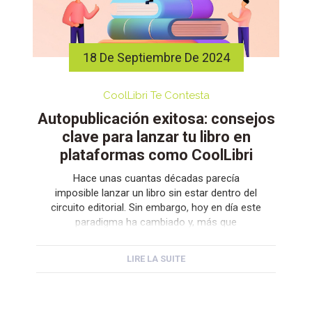
18 De Septiembre De 2024
CoolLibri Te Contesta
Autopublicación exitosa: consejos
clave para lanzar tu libro en
plataformas como CoolLibri
Hace unas cuantas décadas parecía
imposible lanzar un libro sin estar dentro del
circuito editorial. Sin embargo, hoy en día este
paradigma ha cambiado y, más que
recomendaciones sobre cómo enviar un
manuscrito a una editorial y que este sea
LIRE LA SUITE
leído, se comparten consejos para la
autopublicación en plataformas como
CoolLibri. Consejos que no son […]