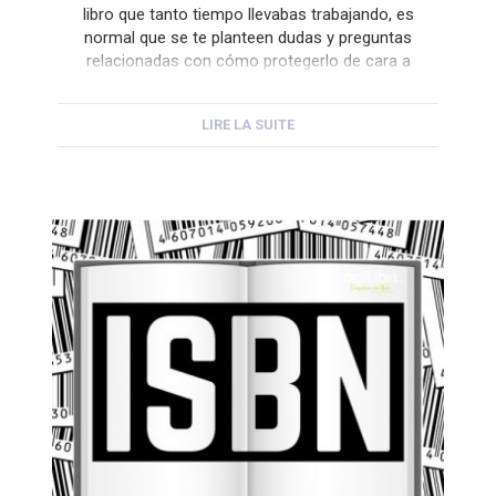
libro que tanto tiempo llevabas trabajando, es
normal que se te planteen dudas y preguntas
relacionadas con cómo protegerlo de cara a
plagios o robos de idea o creación. A fin de
cuentas, un libro, al igual que toda creación
LIRE LA SUITE
intelectual, es propiedad de cada autor […]