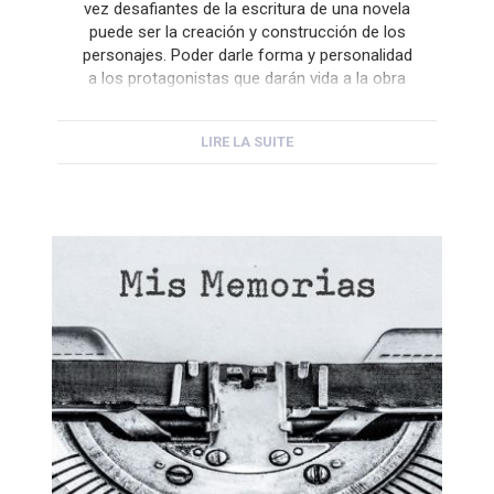
vez desafiantes de la escritura de una novela
puede ser la creación y construcción de los
personajes. Poder darle forma y personalidad
a los protagonistas que darán vida a la obra
en la que tanto tiempo llevas pensando puede
resultar una tarea muy emocionante, pero
LIRE LA SUITE
para […]