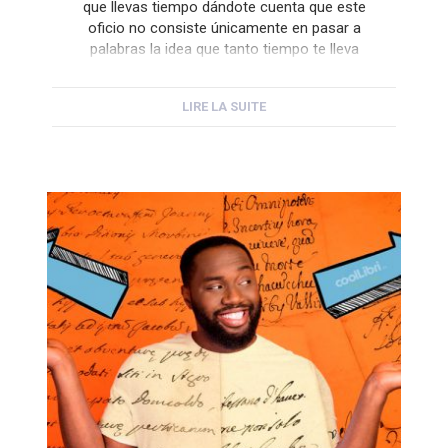
que llevas tiempo dándote cuenta que este
oficio no consiste únicamente en pasar a
palabras la idea que tanto tiempo te lleva
rondando la cabeza, sino que detrás hay
decenas de detalles que hay que cuidar, como
LIRE LA SUITE
la elección de una tipografía adecuada. Desde
que Johannes Gutenberg […]