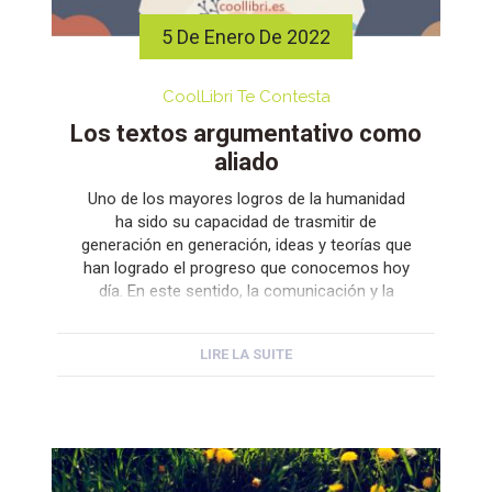
5 De Enero De 2022
CoolLibri Te Contesta
Los textos argumentativo como
aliado
Uno de los mayores logros de la humanidad
ha sido su capacidad de trasmitir de
generación en generación, ideas y teorías que
han logrado el progreso que conocemos hoy
día. En este sentido, la comunicación y la
palabra escrita han tenido mucho que ver a la
hora de defender o explicar las tesis y
LIRE LA SUITE
opiniones […]