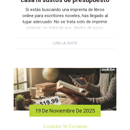
Si estás buscando una imprenta de libros
online para escritores noveles, has llegado al
lugar adecuado. No se trata solo de imprimir
páginas: se trata de que, dentro de poco,
sostengas tu manuscrito convertido en un
libro real, con tu nombre en la cubierta. Ese
LIRE LA SUITE
momento existe para todo el mundo, tenga o
no un […]
19 De Noviembre De 2025
CoolLibri Te Contesta