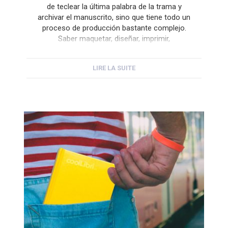
de teclear la última palabra de la trama y
archivar el manuscrito, sino que tiene todo un
proceso de producción bastante complejo.
Saber maquetar, diseñar, imprimir,
encuadernar y distribuir el libro es todo un
arte del que se encargan las editoriales o
LIRE LA SUITE
profesionales de cada gremio. Dentro […]