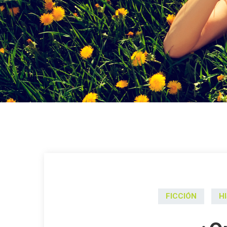
FICCIÓN
H