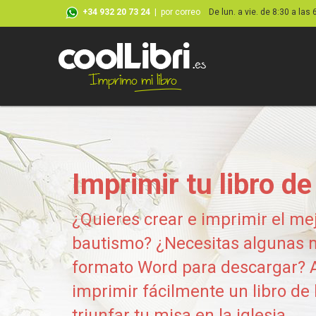
+34 932 20 73 24
|
por correo
De lun. a vie. de 8:30 a las 
Imprimir tu libro de
¿Quieres crear e imprimir el mej
bautismo? ¿Necesitas algunas 
formato Word para descargar? 
imprimir fácilmente un libro de
triunfar tu misa en la iglesia.