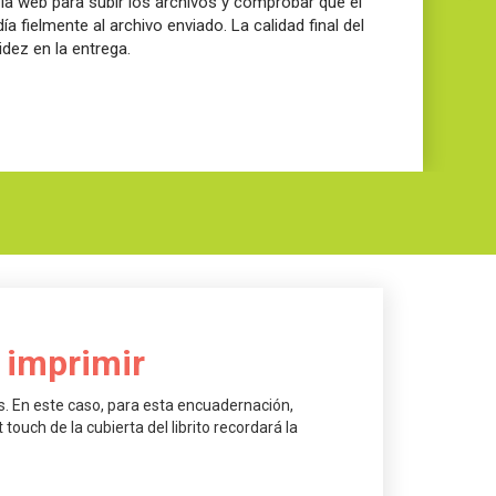
n la web para subir los archivos y comprobar que el
a fielmente al archivo enviado. La calidad final del
pidez en la entrega.
 imprimir
. En este caso, para esta encuadernación,
ouch de la cubierta del librito recordará la