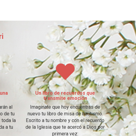
ri
 una
Un libro de recuerdos que
transmite emoción
arán al
Imaginate que hoy encuentras de
o de tu
nuevo tu libro de misa de bautismo.
 toda la
Escrito a tu nombre y con el recuerdo
da a tu
de la Iglesia que te acercó a Dios por
primera vez: