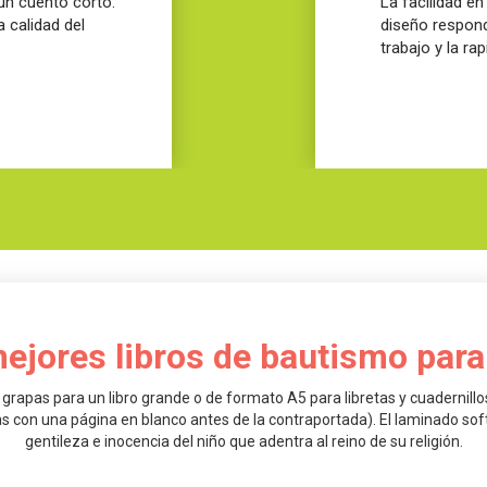
un cuento corto.
La facilidad e
 calidad del
diseño respondí
trabajo y la ra
ejores libros de bautismo para
as para un libro grande o de formato A5 para libretas y cuadernillos
 con una página en blanco antes de la contraportada). El laminado soft t
gentileza e inocencia del niño que adentra al reino de su religión.