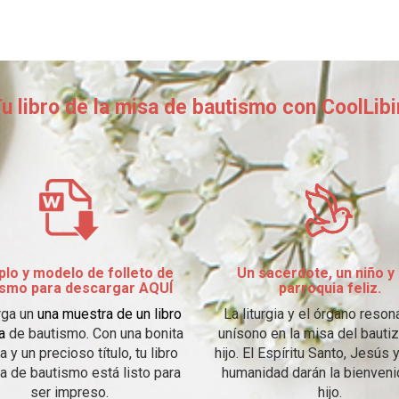
u libro de la misa de bautismo con CoolLibi
lo y modelo de folleto de
Un sacerdote, un niño y
ismo para descargar
AQUÍ
parroquia feliz.
rga un
una muestra de un libro
La liturgia y el órgano reson
a
de bautismo. Con una bonita
unísono en la misa del bautiz
a y un precioso título, tu libro
hijo. El Espíritu Santo, Jesús y
a de bautismo está listo para
humanidad darán la bienveni
ser impreso.
hijo.