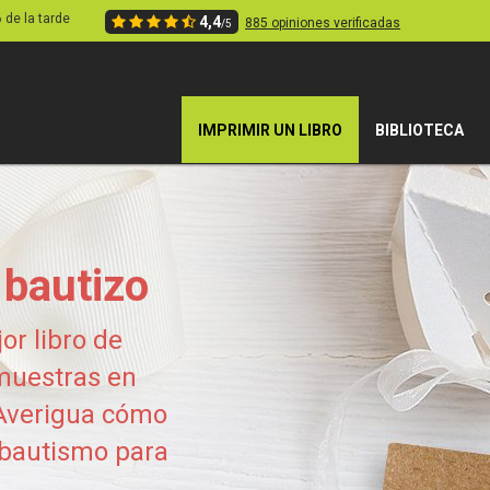
6 de la tarde
4,4
885 opiniones verificadas
/5
IMPRIMIR UN LIBRO
BIBLIOTECA
 bautizo
or libro de
muestras en
Averigua cómo
 bautismo para