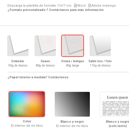
Descarga la plantilla de formato
11x17 cm
Word
Adobe Indesign
¿Formato personalizado ? Contáctanos para más información
Estándar
Suave
Crema / Antiguo
Satén liso / foto
90g de blanco
80g de blanco
80g beige
115g de blanco
¿Papel interior a medida? Contáctenos
Color
Blanco y negro
Blanco y negr
El interior de mi libro
El interior de mi libro
(solo texto)