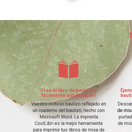
T
Crea el libro de bautismo
Ejemp
fácilmente con CoolLibri
baut
Vuestro exitoso bautizo reflejado en
Desca
un cuaderno del bautizo, hecho con
de mis
Microsoft Word. La imprenta
portad
CoolLibri es la mejor herramienta
de mis
para imprimir tus libros de misa de