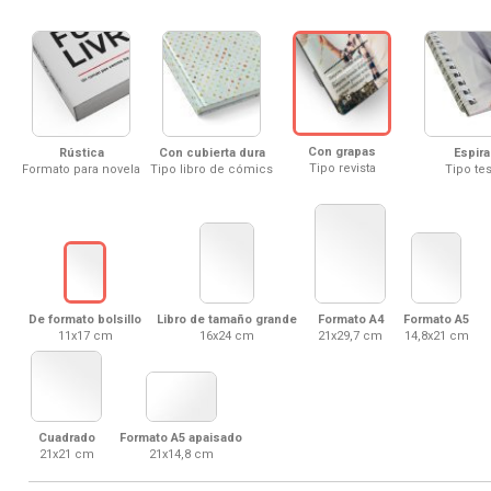
Con grapas
Rústica
Con cubierta dura
Espira
Tipo revista
Formato para novela
Tipo libro de cómics
Tipo tes
De formato bolsillo
Libro de tamaño grande
Formato A4
Formato A5
11x17 cm
16x24 cm
21x29,7 cm
14,8x21 cm
Cuadrado
Formato A5 apaisado
21x21 cm
21x14,8 cm