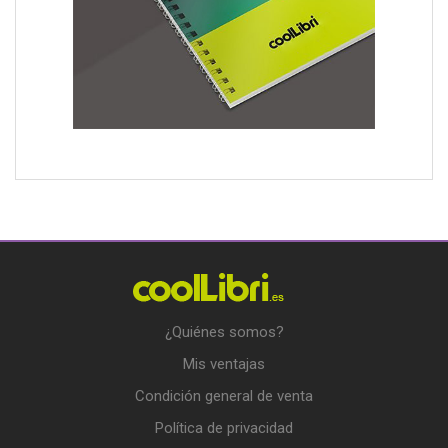
¿Quiénes somos?
Mis ventajas
Condición general de venta
Política de privacidad