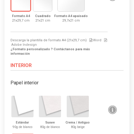
Formato A4
Cuadrado
Formato A4 apaisado
21x29,7 cm
21x21 cm
29,7x21 cm
Descarga la plantilla de formato
A4 (21x29,7 cm)
Word
Adobe Indesign
¿Formato personalizado ? Contáctanos para más
información
INTERIOR
Papel interior
Estándar
Suave
Crema / Antiguo
90g de blanco
80g de blanco
80g beige