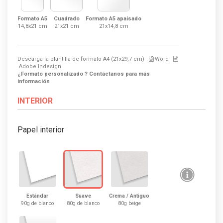
Formato A5
Cuadrado
Formato A5 apaisado
14,8x21 cm
21x21 cm
21x14,8 cm
Descarga la plantilla de formato
A4 (21x29,7 cm)
Word
Adobe Indesign
¿Formato personalizado ? Contáctanos para más
información
INTERIOR
Papel interior
Estándar
Suave
Crema / Antiguo
90g de blanco
80g de blanco
80g beige