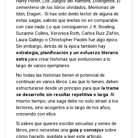
Harry Potter
,
Los Juegos del Hambre
,
Divergente
,
El
cementerio de los libros olvidados
,
Memorias de
Idún, Eragon
… Si has sido ávido lector de alguna de
estas sagas, sabrás que leerlas no es comparable
con casi nada. Lo que consiguieron J. K. Rowling,
Suzanne Collins, Veronica Roth, Carlos Ruiz Zafón,
Laura Gallego o Christopher Paolini fue algo épico.
Sin embargo, detrás de la épica también hay
estrategia, planificación y un esfuerzo literario
extra
para crear historias que evolucionen a lo
largo de varios ejemplares.
No todas las historias tienen el potencial de
continuar en varios libros. Las que lo tienen, deben
estructurarse desde un principio para que
la trama
se desarrolle sin resultar repetitiva o larga
. Al
mismo tiempo, una saga debe no solo atraer a los
lectores, sino acogerlos a lo largo de los años,
creciendo con ellos.
Si sabes que quieres escribir secuelas y series de
libros, pero necesitas una
guía y consejos
sobre
cómo hacerlo, quédate a leer este artículo.