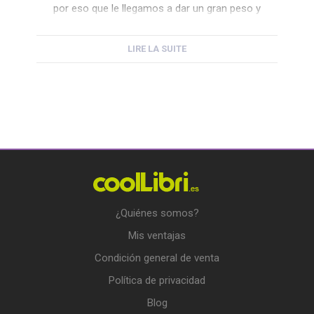
por eso que le llegamos a dar un gran peso y
valor a la mano que les puso nombre. La […]
LIRE LA SUITE
¿Quiénes somos?
Mis ventajas
Condición general de venta
Política de privacidad
Blog