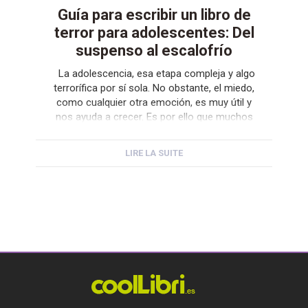
Guía para escribir un libro de
terror para adolescentes: Del
suspenso al escalofrío
La adolescencia, esa etapa compleja y algo
terrorífica por sí sola. No obstante, el miedo,
como cualquier otra emoción, es muy útil y
nos ayuda a crecer. Es por ello que muchos
autores se lanzan a escribir un libro de terror
para adolescentes, buscando que entre los
LIRE LA SUITE
escalofríos y los sustos se cuelen algunos
[…]