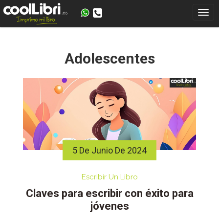
Skip
to
content
Adolescentes
5 De Junio De 2024
Escribir Un Libro
Claves para escribir con éxito para
jóvenes