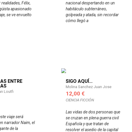
realidades, Félix,
nacional despertando en un
ngüista apasionado
habitáculo subterráneo,
aje, se ve envuelto
golpeada y atada, sin recordar
cómo llegó a
AS ENTRE
SIGO AQUÍ...
RAS
Molina Sanchez Juan Jose
n Loutfi
12,00 €
CIENCIA FICCIÓN
Las vidas de dos personas que
este viaje será
se cruzan en plena guerra civil
en narrador Naim, el
Española y que tratan de
ante de la
resolver el asedio de la capital