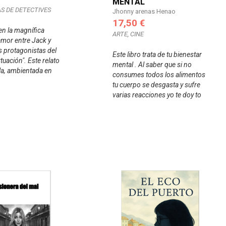
MENTAL
S DE DETECTIVES
Jhonny arenas Henao
17,50 €
n la magnífica
ARTE, CINE
 amor entre Jack y
 protagonistas del
Este libro trata de tu bienestar
rtuación". Este relato
mental . Al saber que si no
la, ambientada en
consumes todos los alimentos
tu cuerpo se desgasta y sufre
varias reacciones yo te doy to