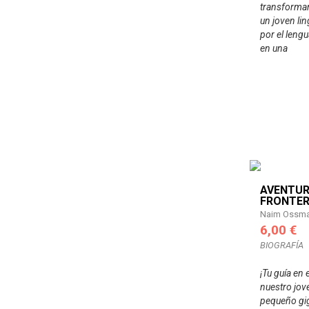
transformar 
un joven li
por el lengu
en una
AVENTUR
FRONTE
Naim Ossma
6,00 €
BIOGRAFÍA
¡Tu guía en 
nuestro jov
pequeño gig