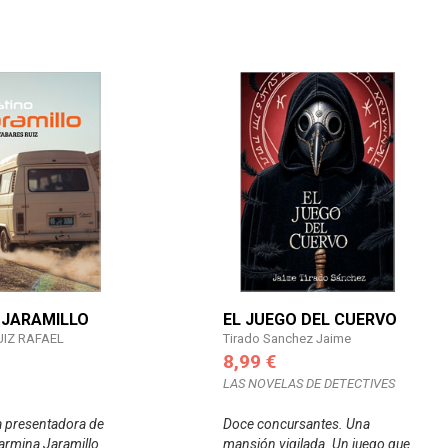
 JARAMILLO
EL JUEGO DEL CUERVO
UIZ RAFAEL
Tirado Sanchez Jaime
8,99 €
LAS NOVELAS DE DETECTIVES
la presentadora de
Doce concursantes. Una
Carmina Jaramillo
mansión vigilada. Un juego que