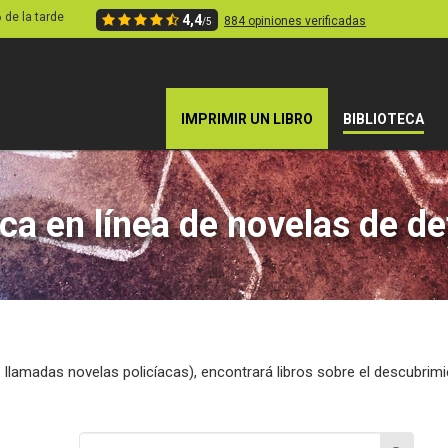
6 de la tarde
4,4
884 opiniones verificadas
/5
IMPRIMIR UN LIBRO
BIBLIOTECA
eca en línea de novelas de de
s llamadas novelas policíacas), encontrará libros sobre el descubri