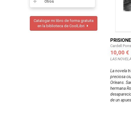
Otros
Catalogar mi libro de forma gratuita
en la biblioteca de CoolLibri
PRISION
Cardell Pon
10,00 €
LAS NOVELA
La novela tr
preciosa ci
Orleans. Sa
hermana Ro
desaparecid
de un apue