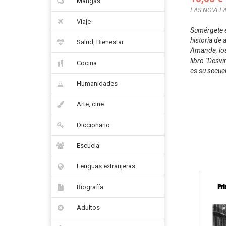
Mangas
LAS NOVELA
Viaje
Sumérgete e
historia de
Salud, Bienestar
Amanda, los
libro "Desvi
Cocina
es su secue
Humanidades
Arte, cine
Diccionario
Escuela
Lenguas extranjeras
Biografía
Adultos