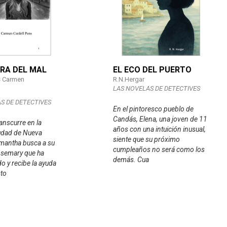
ERA DEL MAL
EL ECO DEL PUERTO
s Carmen
R.N.Hergar
LAS NOVELAS DE DETECTIVES
S DE DETECTIVES
En el pintoresco pueblo de
Candás, Elena, una joven de 11
anscurre en la
años con una intuición inusual,
udad de Nueva
siente que su próximo
mantha busca a su
cumpleaños no será como los
semary que ha
demás. Cua
o y recibe la ayuda
sto