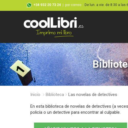
+34 932 20 73 24
|
por correo
De lun. a vie. de 8:30 a las 
Bibliot
Inicio
Biblioteca
Las novelas de detectives
En esta biblioteca de novelas de detectives (a vece
policía o un detective para encontrar al culpable.