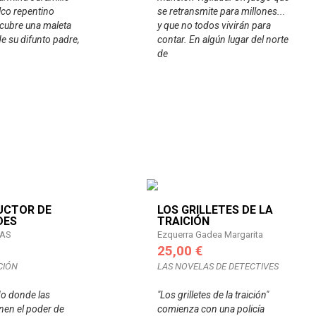
lco repentino
se retransmite para millones...
cubre una maleta
y que no todos vivirán para
de su difunto padre,
contar. En algún lugar del norte
de
UCTOR DE
LOS GRILLETES DE LA
DES
TRAICIÓN
GAS
Ezquerra Gadea Margarita
25,00 €
CIÓN
LAS NOVELAS DE DETECTIVES
o donde las
"Los grilletes de la traición"
enen el poder de
comienza con una policía