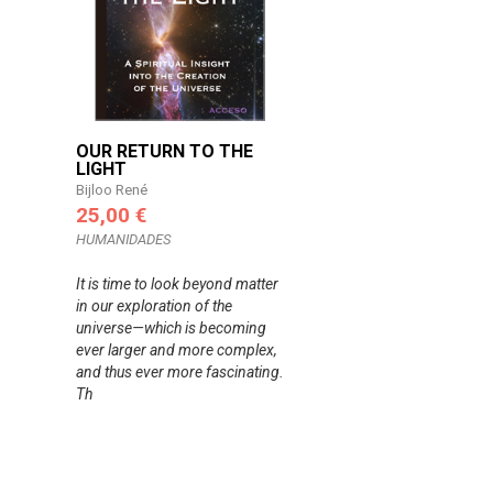
OUR RETURN TO THE
LIGHT
Bijloo René
25,00 €
HUMANIDADES
It is time to look beyond matter
in our exploration of the
universe—which is becoming
ever larger and more complex,
and thus ever more fascinating.
Th