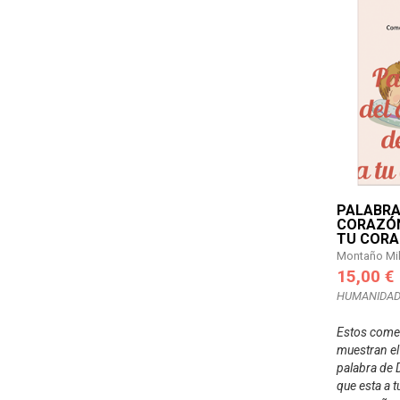
PALABRA
CORAZÓN
TU COR
Montaño Mi
15,00 €
HUMANIDAD
Estos coment
muestran el 
palabra de 
que esta a t