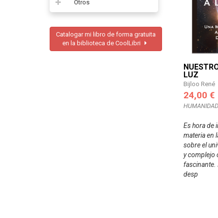
Otros
Catalogar mi libro de forma gratuita
en la biblioteca de CoolLibri
NUESTRO
LUZ
Bijloo René
24,00 €
HUMANIDAD
Es hora de i
materia en l
sobre el un
y complejo 
fascinante.
desp