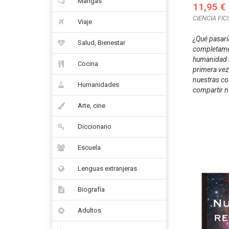
Mangas
11,95 €
CIENCIA FIC
Viaje
¿Qué pasaría
Salud, Bienestar
completamen
humanidad 
Cocina
primera vez
nuestras co
Humanidades
compartir n
Arte, cine
Diccionario
Escuela
Lenguas extranjeras
Biografía
Adultos