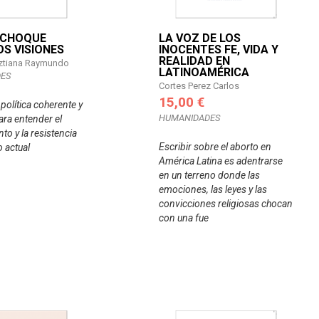
L CHOQUE
LA VOZ DE LOS
OS VISIONES
INOCENTES FE, VIDA Y
REALIDAD EN
eztiana Raymundo
LATINOAMÉRICA
ES
Cortes Perez Carlos
15,00 €
política coherente y
HUMANIDADES
ara entender el
to y la resistencia
Escribir sobre el aborto en
o actual
América Latina es adentrarse
en un terreno donde las
emociones, las leyes y las
convicciones religiosas chocan
con una fue