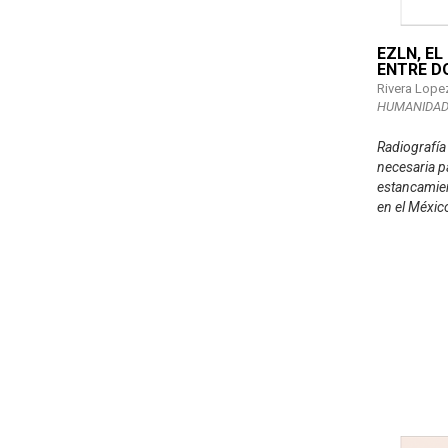
EZLN, E
ENTRE D
Rivera Lop
HUMANIDAD
Radiografía 
necesaria p
estancamien
en el Méxic