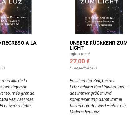
 REGRESO A LA
UNSERE RÜCKKEHR ZUM
LICHT
Bijloo René
27,00 €
ES
HUMANIDADES
r más allá de la
Es ist an der Zeit, bei der
a investigación
Erforschung des Universums –
iverso, más grande
das immer größer und
cada vez y así más
komplexer und damit immer
 El universo debe
faszinierender wird – über die
Materie hinausz