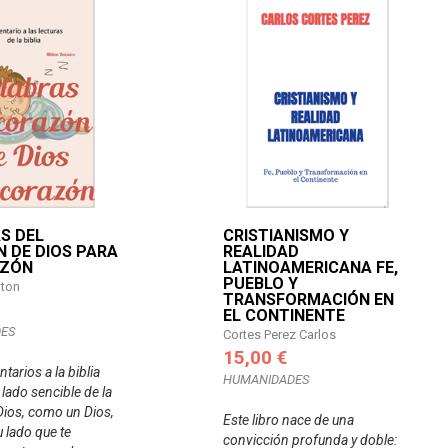
S DEL
CRISTIANISMO Y
 DE DIOS PARA
REALIDAD
AZÓN
LATINOAMERICANA FE,
PUEBLO Y
lton
TRANSFORMACIÓN EN
EL CONTINENTE
ES
Cortes Perez Carlos
15,00 €
arios a la biblia
HUMANIDADES
lado sencible de la
Dios, como un Dios,
Este libro nace de una
u lado que te
convicción profunda y doble: