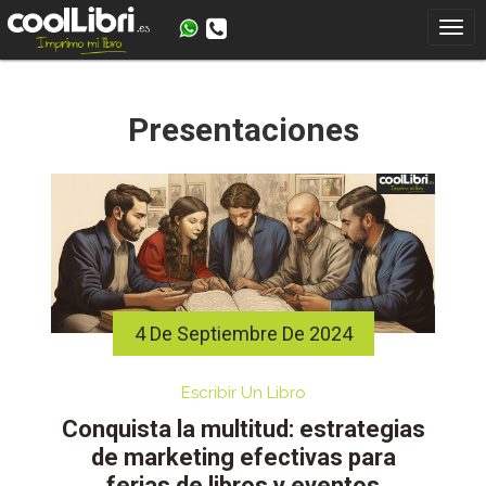
Skip
to
content
Presentaciones
4 De Septiembre De 2024
Escribir Un Libro
Conquista la multitud: estrategias
de marketing efectivas para
ferias de libros y eventos