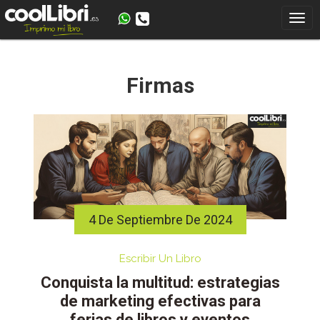
Skip
to
content
Firmas
4 De Septiembre De 2024
Escribir Un Libro
Conquista la multitud: estrategias
de marketing efectivas para
ferias de libros y eventos