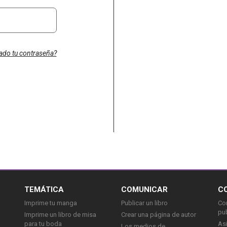
dado tu contraseña?
TEMÁTICA
COMUNICAR
C
Imprime tu manga
Publicar un libro
Con
pu
Imprime un libro de misa
Crear una página de autor
para tu boda
Asi
Los medios de