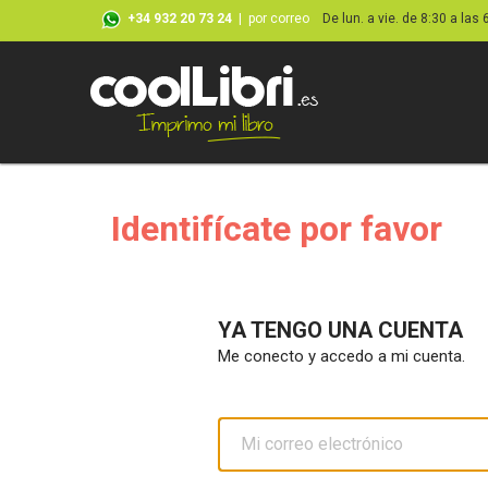
+34 932 20 73 24
|
por correo
De lun. a vie. de 8:30 a las 
Identifícate por favor
YA TENGO UNA CUENTA
Me conecto y accedo a mi cuenta.