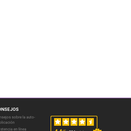
ONSEJOS
sejos sobre la auto-
blicación
stencia en línea